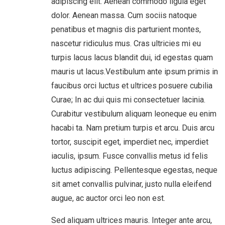
adipiscing elit. Aenean commodo ligula eget
dolor. Aenean massa. Cum sociis natoque
penatibus et magnis dis parturient montes,
nascetur ridiculus mus. Cras ultricies mi eu
turpis lacus lacus blandit dui, id egestas quam
mauris ut lacus.Vestibulum ante ipsum primis in
faucibus orci luctus et ultrices posuere cubilia
Curae; In ac dui quis mi consectetuer lacinia.
Curabitur vestibulum aliquam leoneque eu enim
hacabi ta. Nam pretium turpis et arcu. Duis arcu
tortor, suscipit eget, imperdiet nec, imperdiet
iaculis, ipsum. Fusce convallis metus id felis
luctus adipiscing. Pellentesque egestas, neque
sit amet convallis pulvinar, justo nulla eleifend
augue, ac auctor orci leo non est.
Sed aliquam ultrices mauris. Integer ante arcu,